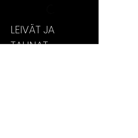
LEIVÄT JA
TAHNAT
Breads and
Spreads