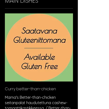
MAIN DISHES
Curry better-than-chicken
Mama's Better-than-chicken
seitanpalat haudutettuna cashew-
tomaattikastikkeessa. / Better-than-