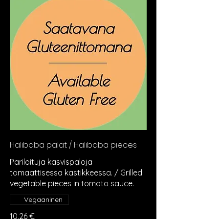
Halibaba palat / Halibaba pieces
Pariloituja kasvispaloja
tomaattisessa kastikkeessa. / Grilled
vegetable pieces in tomato sauce.
Vegaaninen
10,26 €