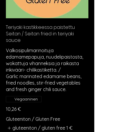
Teriyaki kastikkeessa paistettu
Seitan / Seitan fried in teriyaki
sauce
Valkosipulimarinoituja
edamamepapuja, nuudelipaistosta,
wokattuja vihanneksia ja raikasta
inkivääri- chilikastiketta. /
Garlic marinated edamame beans,
fried noodles, stir-fried vegetables
Vegaaninen
10,26 €
Gluteeniton / Gluten Free
gluteeniton / gluten free
1 €