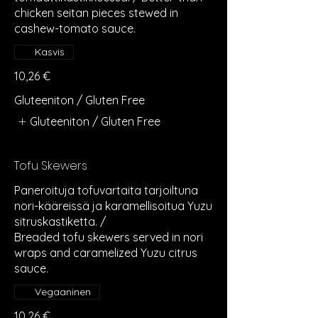
chicken seitan pieces stewed in
cashew-tomato sauce.
Kasvis
10,26 €
Gluteeniton / Gluten Free
Gluteeniton / Gluten Free
Tofu Skewers
Paneroituja tofuvartaita tarjoiltuna
nori-kääreissä ja karamellisoitua Yuzu
sitruskastiketta. /
Breaded tofu skewers served in nori
wraps and caramelized Yuzu citrus
Vegaaninen
10,26 €