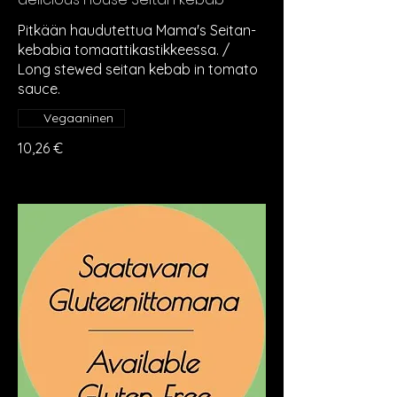
Pitkään haudutettua Mama's Seitan-
kebabia tomaattikastikkeessa. /
Long stewed seitan kebab in tomato
sauce.
Vegaaninen
10,26 €