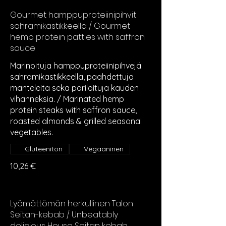
Gourmet hamppuproteiinipihvit
sahramikastikkeella / Gourmet
hemp protein patties with saffron
sauce
Marinoituja hamppuproteiinipihvejä
sahramikastikkeella, paahdettuja
manteleita sekä pariloituja kauden
vihanneksia. / Marinated hemp
protein steaks with saffron sauce,
roasted almonds & grilled seasonal
Gluteeniton
Vegaaninen
10,26 €
Lyömättömän herkullinen Talon
Seitan-kebab / Unbeatably
delicious House Seitan kebab