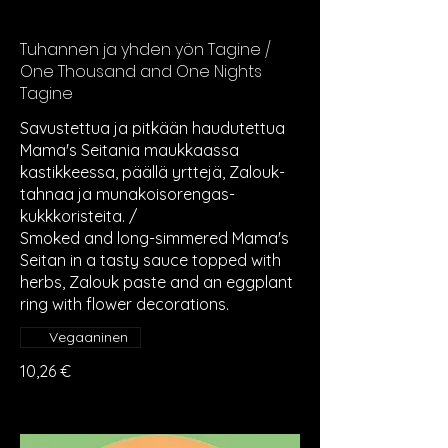
Tuhannen ja yhden yön Tagine /
One Thousand and One Nights
Tagine
Savustettua ja pitkään haudutettua
Mama's Seitania maukkaassa
kastikkeessa, päällä yrttejä, Zalouk-
tahnaa ja munakoisorengas-
kukkkoristeita. /
Smoked and long-simmered Mama's
Seitan in a tasty sauce topped with
herbs, Zalouk paste and an eggplant
ring with flower decorations.
Vegaaninen
10,26 €