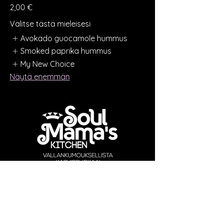
2,00 €
Valitse tästä mieleisesi
Avokado guocamole hummus
Smoked paprika hummus
My New Choice
Näytä enemmän