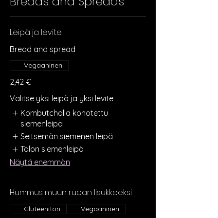
Breads and Spreads
Leipä ja levite
Bread and spread
Vegaaninen
2,42 €
Valitse yksi leipä ja yksi levite
Kombutchalla kohotettu
siemenleipä
Seitsemän siemenen leipä
Talon siemenleipä
Näytä enemmän
Hummus muun ruoan lisukkeeksi
Gluteeniton
Vegaaninen