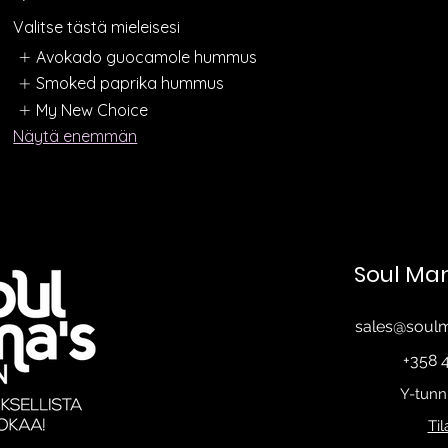
Valitse tästä mieleisesi
Avokado guocamole hummus
Smoked paprika hummus
My New Choice
Näytä enemmän
Soul Ma
sales@soul
+358 
Y-tunn
Ti