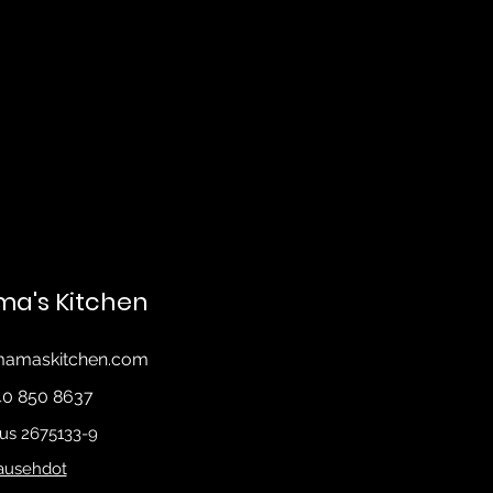
ma's Kitchen
mamaskitchen.com
40 850 8637
us 2675133-9
lausehdot