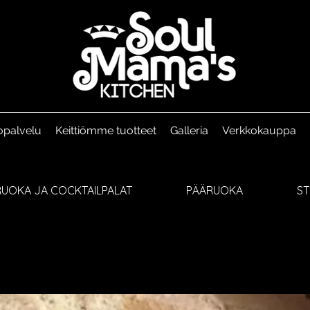
opalvelu
Keittiömme tuotteet
Galleria
Verkkokauppa
UOKA JA COCKTAILPALAT
PÄÄRUOKA
S