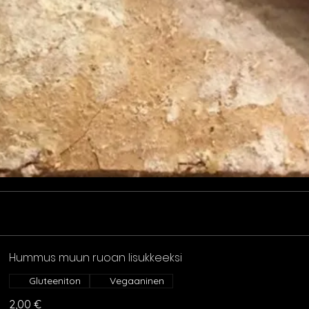
Hummus muun ruoan lisukkeeksi
Gluteeniton
Vegaaninen
2,00 €