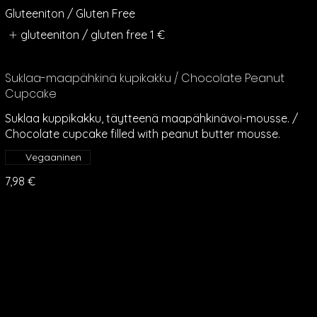
Gluteeniton / Gluten Free
gluteeniton / gluten free
1 €
Suklaa-maapähkinä kupikakku / Chocolate Peanut
Cupcake
Suklaa kuppikakku, täytteenä maapähkinävoi-mousse. /
Chocolate cupcake filled with peanut butter mousse.
Vegaaninen
7,98 €