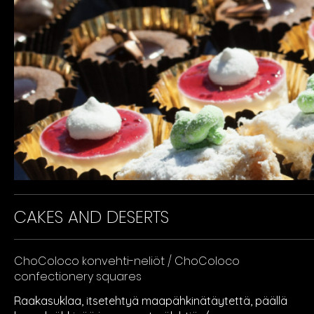
CAKES AND DESERTS
ChoColoco konvehti-neliöt / ChoColoco
confectionery squares
Raakasuklaa, itsetehtyä maapähkinätäytettä, päällä