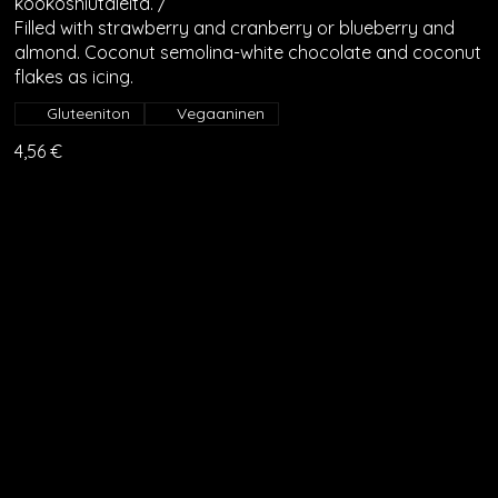
kookoshiutaleita. /
Filled with strawberry and cranberry or blueberry and
almond. Coconut semolina-white chocolate and coconut
flakes as icing.
Gluteeniton
Vegaaninen
4,56 €