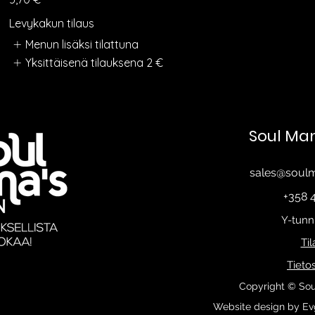
Levykakun tilaus
Menun lisäksi tilattuna
Yksittäisenä tilauksena
2 €
Soul Ma
sales@soul
+358 
Y-tunn
Ti
Tieto
Copyright © Sou
Website design by Evg