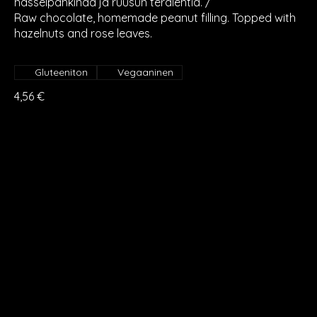
hasselpähkinää ja ruusun terälehtiä. /
Raw chocolate, homemade peanut filling. Topped with
hazelnuts and rose leaves.
Gluteeniton
Vegaaninen
4,56 €