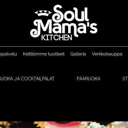
opalvelu
Keittiömme tuotteet
Galleria
Verkkokauppa
UOKA JA COCKTAILPALAT
PÄÄRUOKA
S