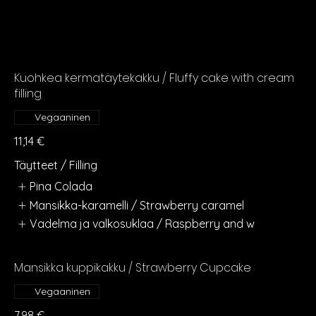
Kuohkea kermatäytekakku / Fluffy cake with cream
filling
Vegaaninen
11,14 €
Täytteet / Filling
Pina Colada
Mansikka-karamelli / Strawberry caramel
Vadelma ja valkosuklaa / Raspberry and w
Mansikka kuppikakku / Strawberry Cupcake
Vegaaninen
7,98 €