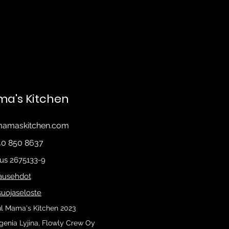
ma's Kitchen
mamaskitchen.com
40 850 8637
us 2675133-9
lausehdot
suojaseloste
l Mama's Kitchen 2023
enia Lyjina, Flowly Crew Oy