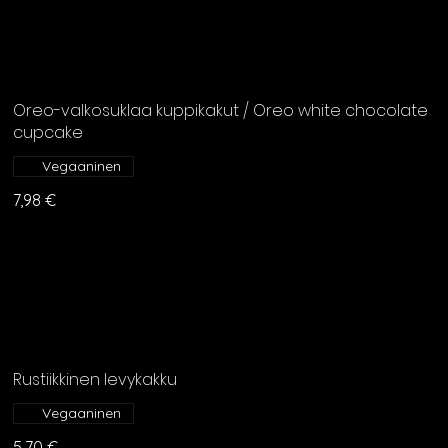
Oreo-valkosuklaa kuppikakut / Oreo white chocolate
cupcake
Vegaaninen
7,98 €
Rustiikkinen levykakku
Vegaaninen
5,70 €